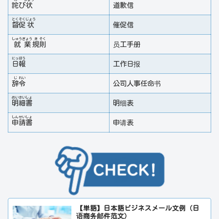
詫
び
状
道歉信
とく
そく
じょう
督
促
状
催促信
しゅう
ぎょう
き
そく
就
業
規
則
员工手册
にっ
ぽう
日
報
工作日报
じ
れい
辞
令
公司人事任命书
めい
さい
しょ
明
細
書
明细表
しん
せい
しょ
申
請
書
申请表
【単語】日本語ビジネスメール文例（日
语商务邮件范文）