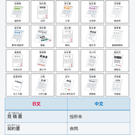
日文
中文
み
つもり
しょ
見
積
書
报价单
けい
やく
しょ
契
約
書
合同