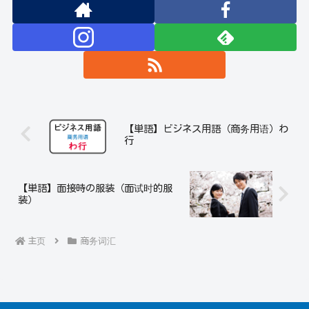
【単語】ビジネス用語（商务用语）わ
行
【単語】面接時の服装（面试时的服
装）
主页
商务词汇