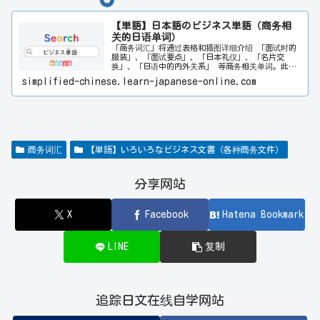
【単語】日本語のビジネス単語（商务相
关的日语单词）
「商务词汇」将通过表格和插图详细介绍 「面试时的
服装」、「面试要点」、「日本礼仪」、「名片交
换」、「日语中的内外关系」 等商务相关单词。此
外，还按五十音图整理了日本人在办公室常用的 「商
simplified-chinese.learn-japanese-online.com
务术语」，并将日语商务邮件的写法按 「公司内部」
和「公司外部」 分类，针对不同邮件主题制作了日语
模板，同时也附上了便于理解的中文翻译模板。关于日
常常用单词和旅行常用单词，也可一并参考 「日常单
词」和「旅行单词」 板块。此外，如果有想查找的单
词，可通过页面右上方的搜索栏进行检索，支持日语和
中文输入。希望本网站能对日语学习者提升日语能力有
商务词汇
【単語】いろいろなビジネス文書（各种商务文件）
所帮助。
分享网站
X
Facebook
Hatena Bookmark
LINE
复制
追踪日文在线自学网站