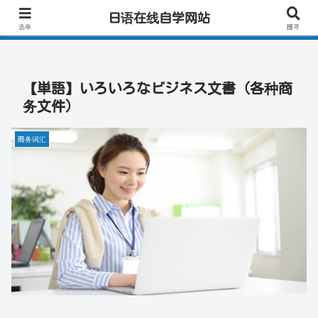
零基础日语｜快速学会实用日语｜一对一线上辅导｜专业日语母语老师｜高效会
日语在线自学网站
话练习！
选单
搜寻
【単語】いろいろなビジネス文書（各种商
务文件）
商务词汇