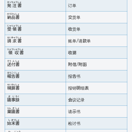
はっ
ちゅう
しょ
発
注
書
订单
のう
ひん
しょ
納
品
書
交货单
じゅ
りょう
しょ
受
領
書
收货单
せい
きゅう
しょ
請
求
書
账单/请款单
りょう
しゅう
しょ
領
収
書
收据
そう
ふ
しょ
送
付
書
附信/附函
ほう
こく
しょ
報
告
書
报告书
せい
さん
しょ
精
算
書
报销明细表
ぎ
じ
ろく
議
事
録
会议记录
りん
ぎ
しょ
稟
議
書
请示书
し
まつ
しょ
始
末
書
检讨书
わ
じょう