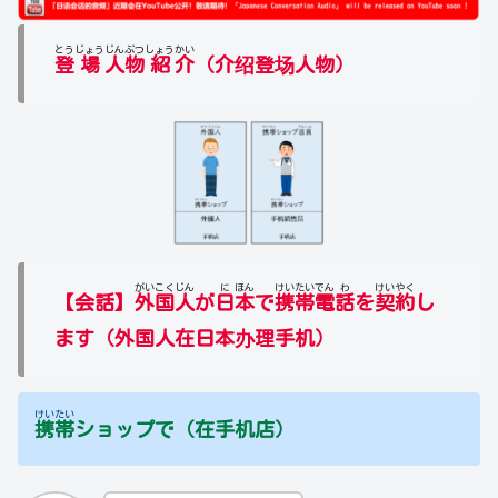
とう
じょう
じん
ぶつ
しょう
かい
登
場
人
物
紹
介
（介绍登场人物）
がい
こく
じん
に
ほん
けい
たい
でん
わ
けい
やく
【会話】
外
国
人
が
日
本
で
携
帯
電
話
を
契
約
し
ます（外国人在日本办理手机）
けい
たい
携
帯
ショップで（在手机店）