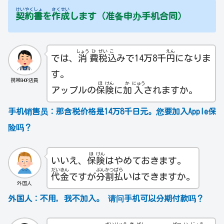
けい
やく
しょ
さく
せい
契
約
書
を
作
成
します（准备申办手机合同）
しょう
ひ
ぜい
こ
えん
では、
消
費
税
込
みで14万8千
円
になりま
す。
携帯SHOP店員
ほ
けん
か
にゅう
アップルの
保
険
に
加
入
されますか。
手机销售员：
那含税价格是14万8千日元。您要加入Apple保
险吗？
ほ
けん
いいえ、
保
険
はやめておきます。
だい
きん
ぶん
かつ
ばら
代
金
ですが
分
割
払
いはできますか。
外国人
外国人：不用，我不加入。 请问手机可以分期付款吗？