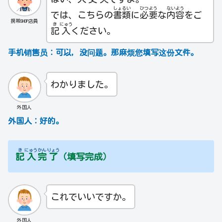
しょ
るい
ひつ
よう
ない
よう
では、こちらの
書
類
に
必
要
な
内
容
をご
携帯SHOP店員
き
にゅう
記
入
ください。
手机销售员：
可以，没问题。那麻烦您填写这份文件。
わかりました。
外国人
外国人：
好的。
き
にゅう
かん
りょう
記
入
完
了
（填写完成）
これでいいですか。
外国人