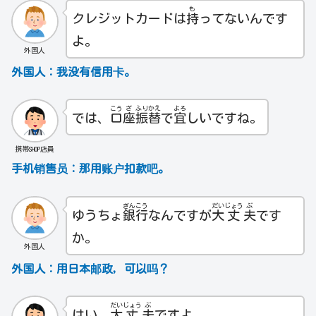
も
クレジットカードは
持
ってないんです
よ。
外国人
外国人：我没有信用卡。
こう
ざ
ふり
かえ
よろ
では、
口
座
振
替
で
宜
しいですね。
携帯SHOP店員
手机销售员：
那用账户扣款吧。
ぎん
こう
だい
じょう
ぶ
ゆうちょ
銀
行
なんですが
大
丈
夫
です
か。
外国人
外国人：用日本邮政，可以吗？
だい
じょう
ぶ
はい、
大
丈
夫
ですよ。