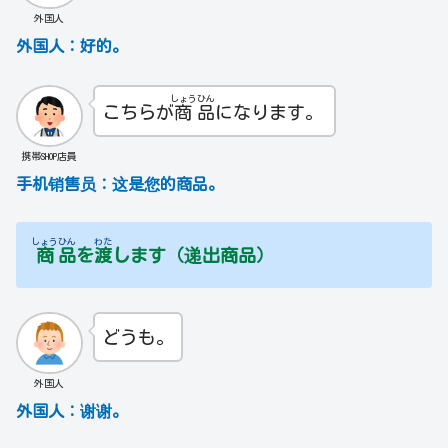
外国人
外国人
：
好的。
しょう
ひん
こちらが
商
品
になります。
携帯SHOP店員
手机销售员：
这是您的商品。
しょう
ひん
わた
商
品
を
渡
します（递出商品）
どうも。
外国人
外国人
：
谢谢。