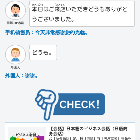
ほん
じつ
らい
てん
本
日
はご
来
店
いただきどうもありがと
うございました。
携帯SHOP店員
手机销售员：
今天非常感谢您的光临。
どうも。
外国人
外国人
：
谢谢。
【会話】日本語のビジネス会話（日语商
务会话）
此「商务会话」是，将「面试」与「名片交换」等商务