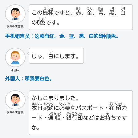
き
しゅ
あか
きん
あお
くろ
しろ
この
機
種
ですと、
赤
、
金
、
青
、
黒
、
白
しょく
の5
色
です。
携帯SHOP店員
手机销售员：
这款有红，金，蓝，黑，白的5种颜色。
しろ
じゃ、
白
にします。
外国人
外国人：那我要白色。
かしこまりました。
ほん
じつ
けい
やく
ひつ
よう
ざい
りゅう
本
日
契
約
に
必
要
なパスポート・
在
留
カ
携帯SHOP店員
つう
ちょう
ぎん
こう
いん
も
ード・
通
帳
・
銀
行
印
などはお
持
ちです
か。