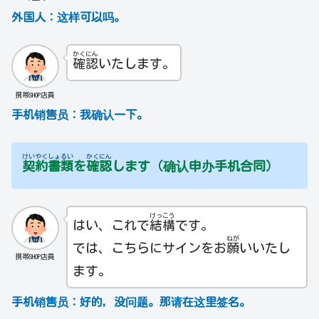
外国人
：这样可以吗。
かく
にん
確
認
いたします。
携帯SHOP店員
手机销售员：
我确认一下。
けい
やく
しょ
るい
かく
にん
契
約
書
類
を
確
認
します（确认申办手机合同）
けっ
こう
はい、これで
結
構
です。
ねが
では、こちらにサインをお
願
いいたし
携帯SHOP店員
ます。
手机销售员：
好的，没问题。那请在这里签名。