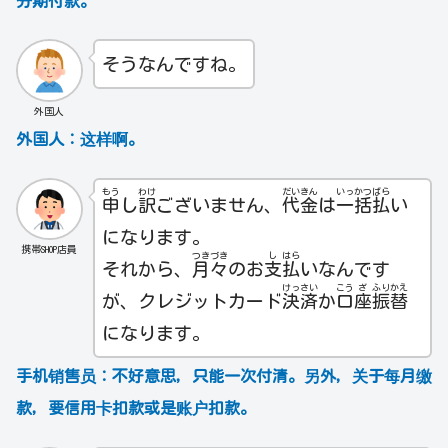
分期付款。
そうなんですね。
外国人
外国人：
这样啊。
もう
わけ
だい
きん
いっ
かつ
ばら
申
し
訳
ございません、
代
金
は
一
括
払
い
になります。
携帯SHOP店員
つき
づき
し
はら
それから、
月
々
のお
支
払
いなんです
けっ
さい
こう
ざ
ふり
かえ
が、クレジットカード
決
済
か
口
座
振
替
になります。
手机销售员：
不好意思，只能一次付清。另外，关于每月缴
款，要信用卡扣款或是账户扣款。