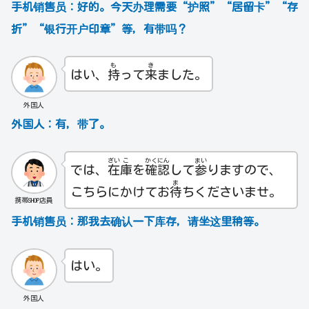
手机销售员：
好的。今天办理需要“护照”“居留卡”“存
折”“银行开户印章”等，有带吗？
も
き
はい、
持
って
来
ました。
外国人
外国人：有，带了。
ざい
こ
かく
にん
まい
では、
在
庫
を
確
認
して
参
りますので、
ま
こちらにかけてお
待
ちくださいませ。
携帯SHOP店員
手机销售员：
那我去确认一下库存，请坐这里稍等。
はい。
外国人