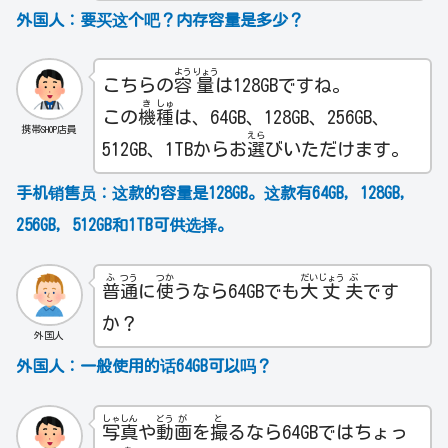
外国人：要买这个吧？内存容量是多少？
よう
りょう
こちらの
容
量
は128GBですね。
き
しゅ
この
機
種
は、64GB、128GB、256GB、
携帯SHOP店員
えら
512GB、1TBからお
選
びいただけます。
手机销售员：
这款的容量是128GB。这款有64GB，128GB，
256GB，512GB和1TB可供选择。
ふ
つう
つか
だい
じょう
ぶ
普
通
に
使
うなら64GBでも
大
丈
夫
です
か？
外国人
外国人：一般使用的话64GB可以吗？
しゃ
しん
どう
が
と
写
真
や
動
画
を
撮
るなら64GBではちょっ