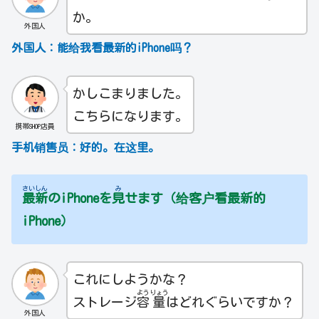
か。
外国人
外国人：能给我看最新的iPhone吗？
かしこまりました。
こちらになります。
携帯SHOP店員
手机销售员：
好的。在这里。
さい
しん
み
最
新
のiPhoneを
見
せます（给客户看最新的
iPhone）
これにしようかな？
よう
りょう
ストレージ
容
量
はどれぐらいですか？
外国人