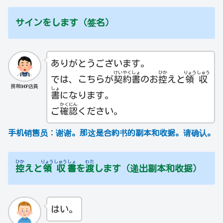
サインをします（签名）
ありがとうございます。
けい
やく
しょ
ひか
りょう
しゅう
では、こちらが
契
約
書
のお
控
えと
領
収
携帯SHOP店員
しょ
書
になります。
かく
にん
ご
確
認
ください。
手机销售员：
谢谢。那这是合約书的副本和收据。请确认。
ひか
りょう
しゅう
しょ
わた
控
えと
領
収
書
を
渡
します（递出副本和收据）
はい。