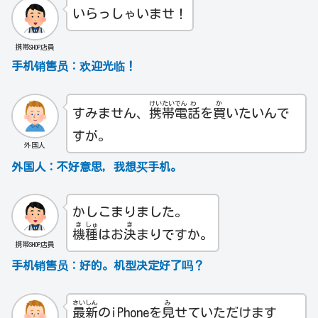
いらっしゃいませ！
携帯SHOP店員
手机销售员：欢迎光临！
けい
たい
でん
わ
か
すみません、
携
帯
電
話
を
買
いたいんで
すが。
外国人
外国人：不好意思，我想买手机。
かしこまりました。
き
しゅ
き
機
種
はお
決
まりですか。
携帯SHOP店員
手机销售员：
好的。机型决定好了吗？
さい
しん
み
最
新
のiPhoneを
見
せていただけます