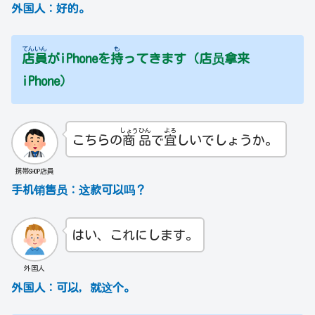
外国人：好的。
てん
いん
も
店
員
がiPhoneを
持
ってきます（店员拿来
iPhone）
しょう
ひん
よろ
こちらの
商
品
で
宜
しいでしょうか。
携帯SHOP店員
手机销售员：
这款可以吗？
はい、これにします。
外国人
外国人：可以，就这个。