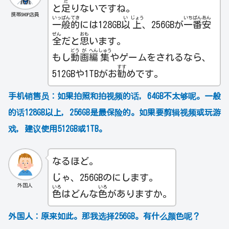
た
と
足
りないですね。
携帯SHOP店員
いっ
ぱん
てき
い
じょう
いち
ばん
あん
一
般
的
には128GB
以
上
、256GBが
一
番
安
ぜん
おも
全
だと
思
います。
どう
が
へん
しゅう
もし
動
画
編
集
やゲームをされるなら、
すす
512GBや1TBがお
勧
めです。
手机销售员：
如果拍照和拍视频的话，64GB不太够呢。一般
的话128GB以上，256GB是最保险的。如果要剪辑视频或玩游
戏，建议使用512GB或1TB。
なるほど。
じゃ、256GBのにします。
外国人
いろ
いろ
色
はどんな
色
がありますか。
外国人：
原来如此。那我选择256GB。有什么颜色呢？