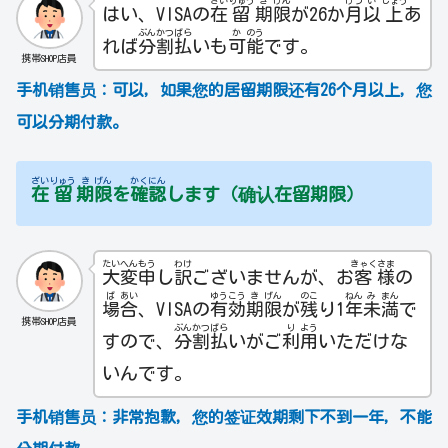
ざい
りゅう
き
げん
げつ
い
じょう
はい、VISAの
在
留
期
限
が26か
月
以
上
あ
ぶん
かつ
ばら
か
のう
れば
分
割
払
いも
可
能
です。
携帯SHOP店員
手机销售员：
可以，如果您的居留期限还有26个月以上，您
可以分期付款。
ざい
りゅう
き
げん
かく
にん
在
留
期
限
を
確
認
します（确认在留期限）
たい
へん
もう
わけ
きゃく
さま
大
変
申
し
訳
ございませんが、お
客
様
の
ば
あい
ゆう
こう
き
げん
のこ
ねん
み
まん
場
合
、VISAの
有
効
期
限
が
残
り1
年
未
満
で
携帯SHOP店員
ぶん
かつ
ばら
り
よう
すので、
分
割
払
いがご
利
用
いただけな
いんです。
手机销售员：
非常抱歉，您的签证效期剩下不到一年，不能