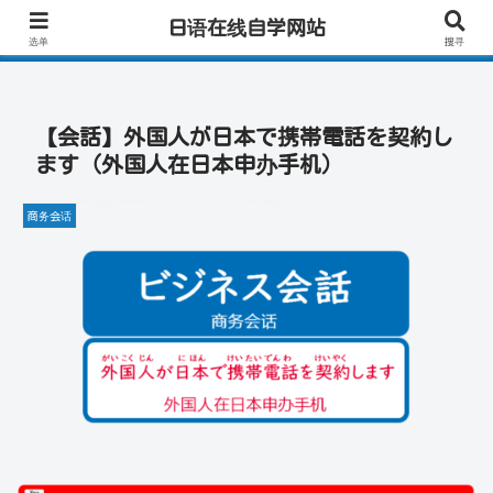
零基础日语｜快速学会实用日语｜一对一线上辅导｜专业日语母语老师｜高效会
日语在线自学网站
话练习！
选单
搜寻
【会話】外国人が日本で携帯電話を契約し
ます（外国人在日本申办手机）
商务会话