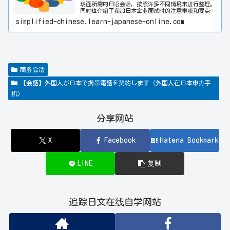
场面所需的日语会话，按照许多不同情境来进行整理。
同时也介绍了参加日本企业面试时的注意事项和要点，
日本的礼仪和习惯也并在一起说明。在「商务单词」的
simplified-chinese.learn-japanese-online.com
类别中，「面试要点」「进出办公室和会议室的礼仪」
「商务用语」「商务邮件的写法」等也都有合并整理说
明，请一起确认。而同时也附加了在日本生活时所需的
手续办理以及搬家时等的相关会话。希望透过此网站对
日语学习者的会话能力提升多多少少都有所帮助。请同
时参阅「日常会话」与「旅游会话」。
商务会话
【会話】外国人が日本で携帯電話を契約します（外国人在日本申办手
机）
分享网站
X
Facebook
Hatena Bookmark
LINE
复制
追踪日文在线自学网站